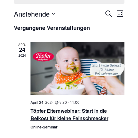
Anstehende
Veranstalt
Verans
Suche
Liste
Datum
Suche
Ansich
Vergangene Veranstaltungen
wählen.
und
Naviga
Ansichten,
APR.
24
Navigation
2024
April 24, 2024 @ 9:30
-
11:00
Töpfer Elternwebinar: Start in die
Beikost für kleine Feinschmecker
Online-Seminar