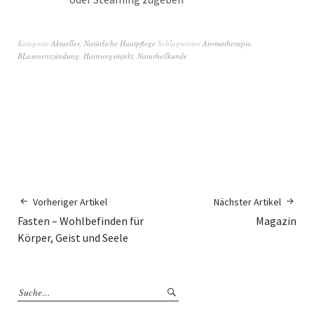
Kategorie
Aktuelles
,
Natürliche Hautpflege
Schlagwörter
Aromatherapie
,
BLasenentzündung
,
Harnwegsinfekt
,
Naturheilkunde
Vorheriger Artikel
Nächster Artikel
Fasten – Wohlbefinden für
Magazin
Körper, Geist und Seele