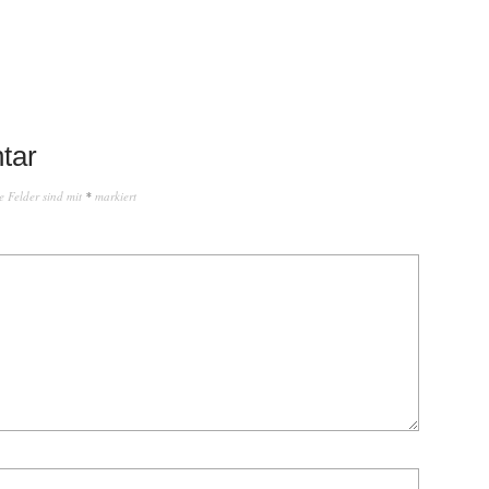
tar
e Felder sind mit
*
markiert