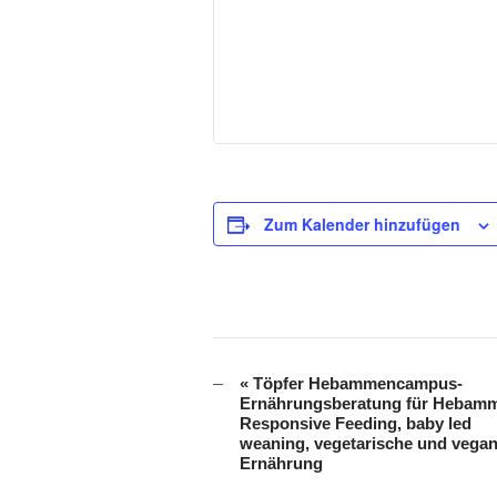
Zum Kalender hinzufügen
«
Töpfer Hebammencampus-
Veranstaltung-
Ernährungsberatung für Hebam
Navigation
Responsive Feeding, baby led
weaning, vegetarische und vega
Ernährung