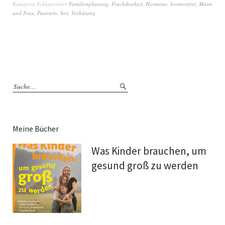
Kategorie
Schlagwörter
Familienplanung
,
Fruchtbarkeit
,
Hormone
,
hormonfrei
,
Mann
und Frau
,
Paarsein
,
Sex
,
Verhütung
Meine Bücher
Was Kinder brauchen, um
gesund groß zu werden